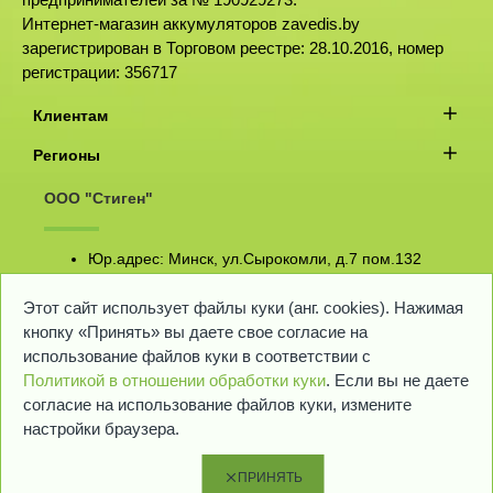
Интернет-магазин аккумуляторов zavedis.by
зарегистрирован в Торговом реестре: 28.10.2016, номер
регистрации: 356717
Клиентам
Регионы
ООО "Стиген"
Юр.адрес: Минск, ул.Сырокомли, д.7 пом.132
БЕЗ ВЫХОДНЫХ
с 9-00 до 18-00
Этот сайт использует файлы куки (анг. сookies). Нажимая
601-49-43
+375 29
А1 (Велком)
кнопку «Принять» вы даете свое согласие на
667-80-11
+375 33
МТС
использование файлов куки в соответствии с
info@zavedis.by
Email
Политикой в отношении обработки куки
. Если вы не даете
согласие на использование файлов куки, измените
настройки браузера.
ПРИНЯТЬ