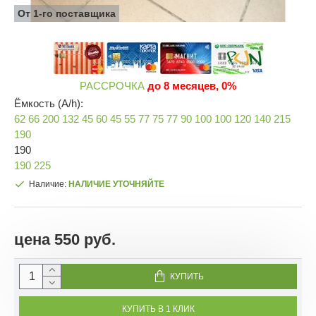
От 1-го поставщика
РАССРОЧКА
до 8 месяцев, 0%
Ёмкость (A/h):
62
66
200
132
45
60
45
55
77
75
77
90
100
100
120
140
215
190
190
190
225
Наличие:
НАЛИЧИЕ УТОЧНЯЙТЕ
цена 550 руб.
КУПИТЬ
КУПИТЬ В 1 КЛИК